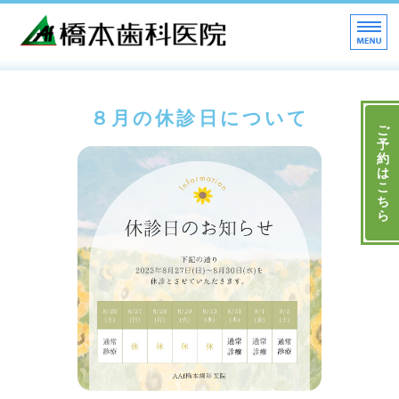
高知市 AAf橋本歯科医院
トップページ
８月の休診日について
医院紹介
ご
予
約
診療案内
は
こ
ち
スタッフ紹介
ら
求人